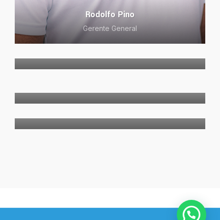
Rodolfo Pino
Gerente General
Fatima Santamaria
Tecnóloga Médico
Sherly Ortiz
Recepcionista
Hilda
Recepcionista